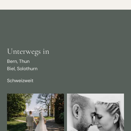
OESCHINENSEE
–
STEPHANIE
&
ETHAN
Unterwegs in
Bern, Thun
Biel, Solothurn
Schweizweit